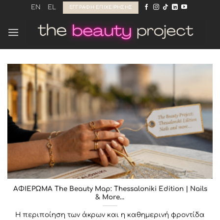
Μετάβαση
EN
EL
ΕΓΓΡΑΦΉ ΕΠΙΧΕΊΡΗΣΗΣ
στο
περιεχόμενο
ΑΦΙΕΡΩΜΑ The Beauty Map: Thessaloniki Edition | Nails
& More…
Η περιποίηση των άκρων και η καθημερινή φροντίδα