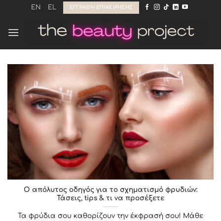
Μετάβαση
EN
EL
ΕΓΓΡΑΦΉ ΕΠΙΧΕΊΡΗΣΗΣ
στο
περιεχόμενο
Ο απόλυτος οδηγός για το σχηματισμό φρυδιών:
Τάσεις, tips & τι να προσέξετε
Τα φρύδια σου καθορίζουν την έκφρασή σου! Μάθε