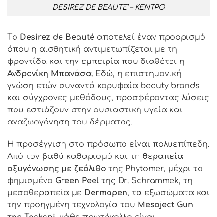
DESIREZ DE BEAUTE’ – ΚΕΝΤΡΟ
T
ο
Desirez de Beaut
é
αποτελεί έναν προορισμό
όπου η αισθητική αντιμετωπίζεται με τη
φροντίδα και την εμπειρία που διαθέτει η
Ανδρονίκη Μπανάσα
. Εδώ, η επιστημονική
γνώση ετών συναντά κορυφαία
beauty brands
και σύγχρονες μεθόδους, προσφέροντας λύσεις
που εστιάζουν στην ουσιαστική υγεία και
αναζωογόνηση του δέρματος.
Η προσέγγιση στο πρόσωπο είναι πολυεπίπεδη.
Από τον βαθύ καθαρισμό και τη
θεραπεία
οξυγόνωσης με ζεόλιθο
της
Phytomer
, μέχρι το
φημισμένο
Green Peel
της
Dr
.
Schrammek
, τη
μεσοθεραπεία με
Dermapen
, τα εξωσώματα και
την προηγμένη τεχνολογία του
Mesoject Gun
της
Toskani
, κάθε πρωτόκολλο είναι