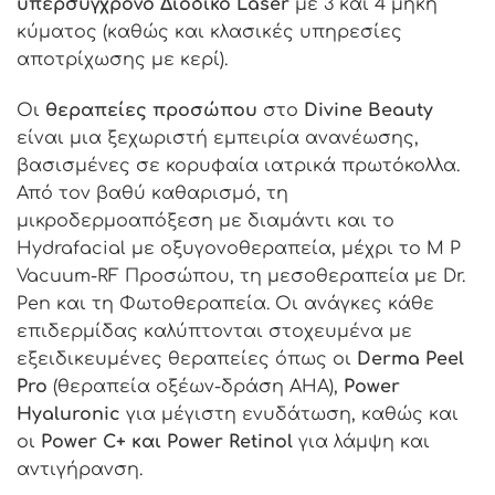
υπερσύγχρονο Διοδικό Laser
με 3 και 4 μήκη
κύματος (καθώς και κλασικές υπηρεσίες
αποτρίχωσης με κερί).
Οι
θεραπείες προσώπου
στο
Divine Beauty
είναι μια ξεχωριστή εμπειρία ανανέωσης,
βασισμένες σε κορυφαία ιατρικά πρωτόκολλα.
Από τον βαθύ καθαρισμό, τη
μικροδερμοαπόξεση με διαμάντι και το
Hydrafacial με οξυγονοθεραπεία, μέχρι το M P
Vacuum-RF Προσώπου, τη μεσοθεραπεία με Dr.
Pen και τη Φωτοθεραπεία. Οι ανάγκες κάθε
επιδερμίδας καλύπτονται στοχευμένα με
εξειδικευμένες θεραπείες όπως οι
Derma Peel
Pro
(θεραπεία οξέων-δράση AHA),
Power
Hyaluronic
για μέγιστη ενυδάτωση, καθώς και
οι
Power C+ και Power Retinol
για λάμψη και
αντιγήρανση.