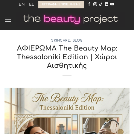
Μετάβαση
EN
EL
ΕΓΓΡΑΦΉ ΕΠΙΧΕΊΡΗΣΗΣ
στο
περιεχόμενο
SKINCARE
,
BLOG
ΑΦΙΕΡΩΜΑ The Beauty Map:
Thessaloniki Edition | Χώροι
Αισθητικής