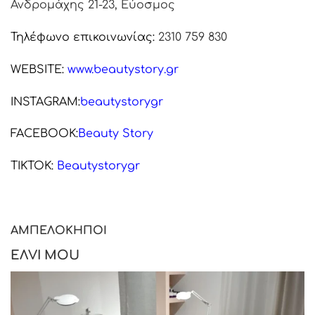
Ανδρομάχης 21-23, Εύοσμος
Τηλέφωνο επικοινωνίας:
2310 759 830
WEBSITE:
www.beautystory
.gr
INSTAGRAM:
beautystorygr
FACEBOOK:
Beauty Story
TIKTOK:
Beautystorygr
ΑΜΠΕΛΟΚΗΠΟΙ
EΛVI MOU