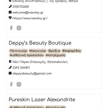
Εθνικής Αντιστάσεως 1, 1ος όροφος, Αθήνα
2105733600
welcome@newday.gr
https://www.newday.gr/
Deppy’s Beauty Boutique
Πεντικιούρ
Μανικιούρ
Φρύδια
Βλεφαρίδες
Αισθητική προσώπου
Αποτρίχωση
Νέο Πάρκο Επανομής, Θεσσαλονίκη
2392 044811
deppysbeauty@gmail.com
Pureskin Laser Alexandrite
Αισθητική προσώπου
Αποτρίχωση