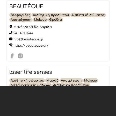
BEAUTÉQUE
Βλεφαρίδες
Αισθητική προσώπου
Αισθητική σώματος
Αποτρίχωση
Makeup
Φρύδια
Μανδηλαρά 52, Λάρισα
241 401 0944
nfo@beauteque.gr
https://beauteque.gr/
laser life senses
Αισθητική σώματος
Μασάζ
Αποτρίχωση
Makeup
Μεταμόσχευση μαλλιών
Αισθητική προσώπου
Τσόντου Βάρδα 21, Χανιά
28210 57629, 28210 44660
georgemarkoudis@outlook.com
https://www.laserlifesenses.com/