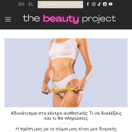
Μετάβαση
EN
EL
ΕΓΓΡΑΦΉ ΕΠΙΧΕΊΡΗΣΗΣ
στο
περιεχόμενο
Αδυνάτισμα στο κέντρο αισθητικής: Τι να διαλέξεις
και τι θα πληρώσεις
Η σχέση μας με το σώμα μας είναι μια διαρκής