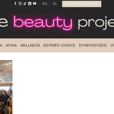
EN
EL
ΕΓΓΡΑΦΉ ΕΠΙΧΕΊΡΗΣΗΣ
Ά
ΝΎΧΙΑ
WELLNESS
EDITOR’S CHOICE
ΣΥΝΕΝΤΕΎΞΕΙΣ
V