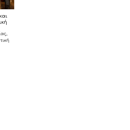
και
ική
ας,
τική