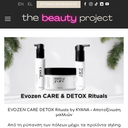
Μετάβαση
EN
EL
ΕΓΓΡΑΦΉ ΕΠΙΧΕΊΡΗΣΗΣ
στο
περιεχόμενο
EVOZEN CARE DETOX Rituals by KYANA – Αποτοξίνωση
μαλλιών
Από τη ρύπανση των πόλεων μέχρι τα προϊόντα styling