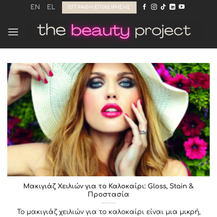
Μετάβαση
EN
EL
ΕΓΓΡΑΦΉ ΕΠΙΧΕΊΡΗΣΗΣ
στο
περιεχόμενο
Μακιγιάζ Χειλιών για το Καλοκαίρι: Gloss, Stain &
Προστασία
Το μακιγιάζ χειλιών για το καλοκαίρι είναι μια μικρή,