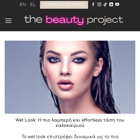
Μετάβαση
EN
EL
ΕΓΓΡΑΦΉ ΕΠΙΧΕΊΡΗΣΗΣ
στο
περιεχόμενο
Wet Look: Η πιο λαμπερή και effortless τάση του
καλοκαιριού
To wet look επιστρέφει δυναμικά ως το πιο