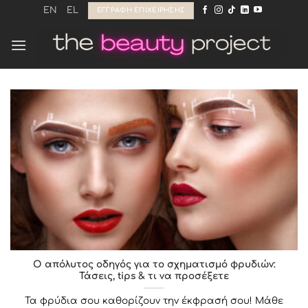
Μετάβαση
EN
EL
ΕΓΓΡΑΦΉ ΕΠΙΧΕΊΡΗΣΗΣ
στο
περιεχόμενο
Ο απόλυτος οδηγός για το σχηματισμό φρυδιών:
Τάσεις, tips & τι να προσέξετε
Τα φρύδια σου καθορίζουν την έκφρασή σου! Μάθε