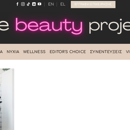
EN
EL
ΕΓΓΡΑΦΉ ΕΠΙΧΕΊΡΗΣΗΣ
Ά
ΝΎΧΙΑ
WELLNESS
EDITOR’S CHOICE
ΣΥΝΕΝΤΕΎΞΕΙΣ
V