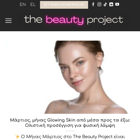
Μετάβαση
EN
EL
ΕΓΓΡΑΦΉ ΕΠΙΧΕΊΡΗΣΗΣ
στο
περιεχόμενο
Μάρτιος, μήνας Glowing Skin από μέσα προς τα έξω:
Ολιστική προσέγγιση για φυσική λάμψη
Ο Μήνας Μάρτιος στο The Beauty Project είναι