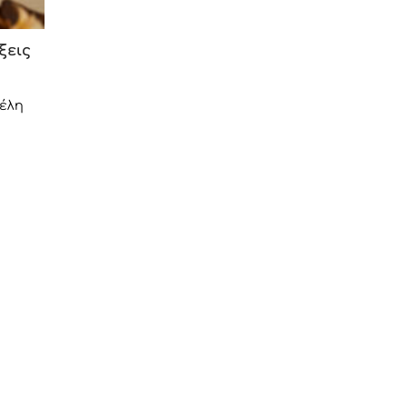
ξεις
φέλη