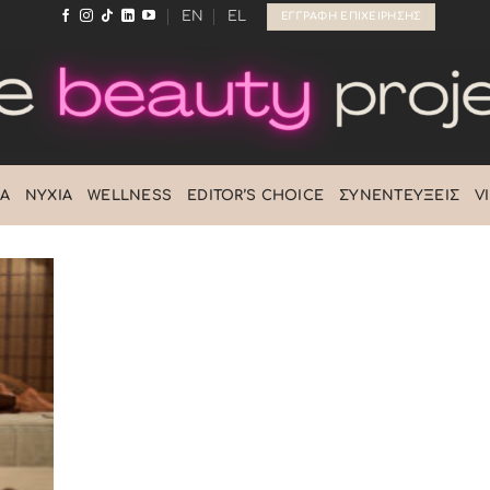
EN
EL
ΕΓΓΡΑΦΉ ΕΠΙΧΕΊΡΗΣΗΣ
Ά
ΝΎΧΙΑ
WELLNESS
EDITOR’S CHOICE
ΣΥΝΕΝΤΕΎΞΕΙΣ
V